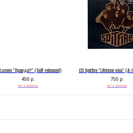
 Lumen "Правда?" (Self-released)
CD Spitfire "Lifetime visa" (A
450
р.
750
р.
Нет в наличии
Нет в наличии