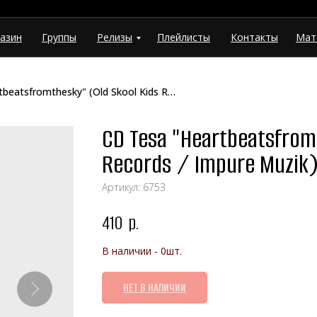
азин
Группы
Релизы
Плейлисты
Контакты
Мат
CD Tesa "Heartbeatsfromthesky" (Old Skool Kids Records / Impure Muzik)
CD Tesa "Heartbeatsfromt
Records / Impure Muzik
Артикул:
6753
410
р.
В наличии - 0шт.
НЕТ В НАЛИЧИИ