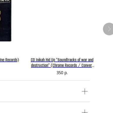
-One Records)
CD Inikah Hid Up "Soundtracks of war and
CD Ц
destruction" (Chrome Records / Convert
Distro / GustiXKatilXDistro / Nervous
350
р.
Rechords / Papakerma / Ronin Records)