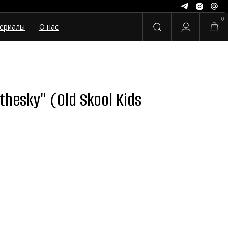
0
ериалы
О нас
hesky" (Old Skool Kids
)