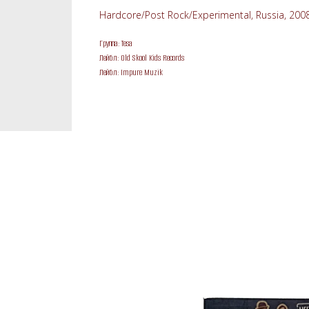
Hardcore/Post Rock/Experimental, Russia, 200
Группа: Tesa
Лейбл: Old Skool Kids Records
Лейбл: Impure Muzik