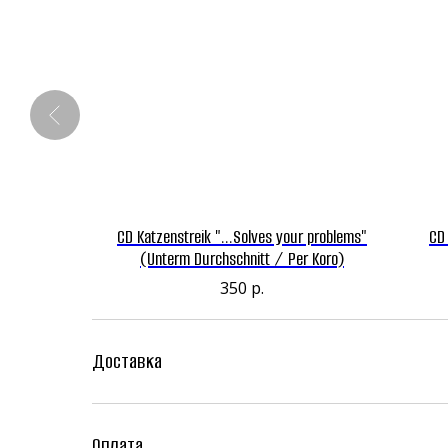
 градусы
CD Katzenstreik "...Solves your problems"
CD
ие) (BRP
(Unterm Durchschnitt / Per Koro)
350
р.
Доставка
Оплата