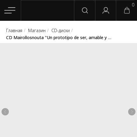
0
Главная
/
Магазин
/
CD-диски
/
Главная
Магазин
Группы
Релизы
Плейлисты
Конт
CD Mairollosnouta "Un prototipo de ser, amable y despreciable" (Oídos Sordos / Mala Raza / MRN)
Сотрудничество
Для покупателей
English