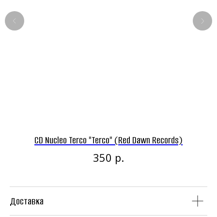
Панк-рок магазин
Винил
CD
CD Nucleo Terco "Terco" (Red Dawn Records)
CD
р.
350
Доставка
Аудиокассеты
Мерч