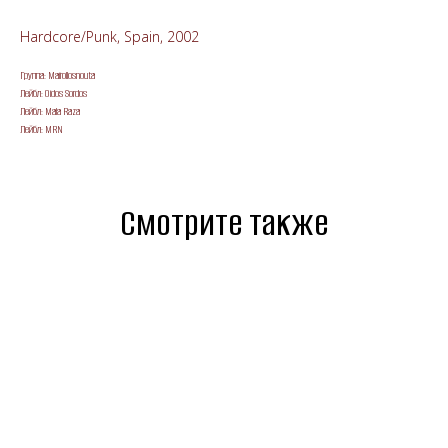
Hardcore/Punk, Spain, 2002
Группа: Mairollosnouta
Лейбл: Oídos Sordos
Лейбл: Mala Raza
Лейбл: MRN
Смотрите также