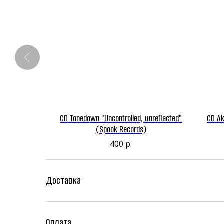
ms Distro)
CD Tonedown "Uncontrolled, unreflected"
CD Ak
(Spook Records)
400
р.
Доставка
Оплата