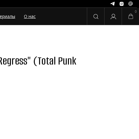
0
ериалы
О нас
Regress" (Total Punk