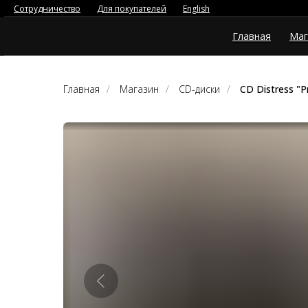
Сотрудничество
Для покупателей
English
Главная
Маг
Главная
/
Магазин
/
CD-диски
/