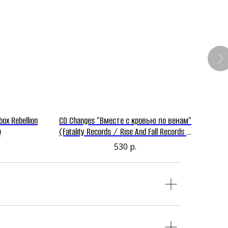
box Rebellion
CD Changes "Вместе с кровью по венам"
CD D
)
(Fatality Records / Rise And Fall Records /
Rumble Fish Records)
530
р.