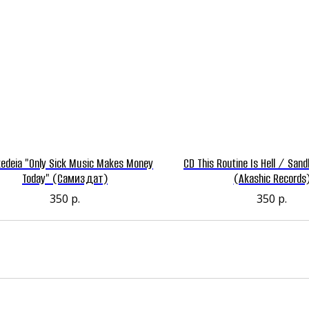
edeia "Only Sick Music Makes Money
CD This Routine Is Hell / Sand
Today" (Самиздат)
(Akashic Records
350
р.
350
р.