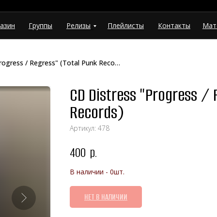
азин
Группы
Релизы
Плейлисты
Контакты
Мат
CD Distress "Progress / Regress" (Total Punk Records)
CD Distress "Progress / 
Records)
Артикул:
478
400
р.
В наличии - 0шт.
НЕТ В НАЛИЧИИ