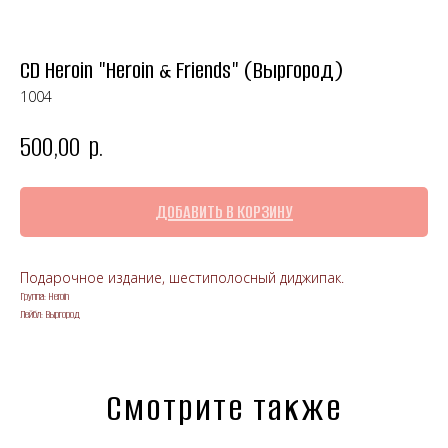
CD Heroin "Heroin & Friends" (Выргород)
1004
500,00
р.
ДОБАВИТЬ В КОРЗИНУ
Подарочное издание, шестиполосный диджипак.
Группа: Heroin
Лейбл: Выргород
Смотрите также
Панк-рок магазин