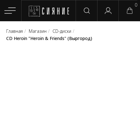
0
Главная
/
Магазин
/
CD-диски
/
Главная
Магазин
Группы
Релизы
Плейлисты
Конт
CD Heroin "Heroin & Friends" (Выргород)
Сотрудничество
Для покупателей
English