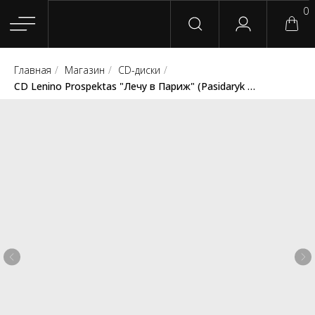
0
Главная
/
Магазин
/
CD-диски
/
Главная
Магазин
Группы
Релизы
Плейлисты
Конт
CD Lenino Prospektas "Лечу в Париж" (Pasidaryk Pats Records)
Сотрудничество
Для покупателей
English