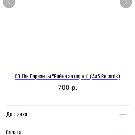
Панк-рок магазин
Винил
CD
CD The Паразиты "Война за порно" (АиБ Records)
р.
700
Доставка
Аудиокассеты
Мерч
Оплата