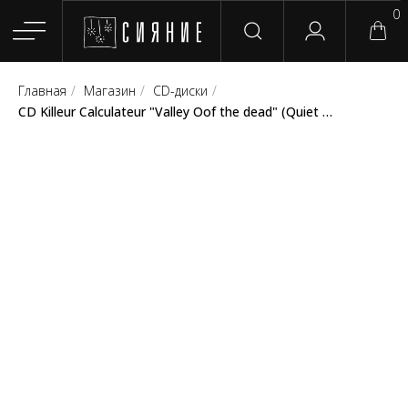
0
Главная
/
Магазин
/
CD-диски
/
Главная
Магазин
Группы
Релизы
Плейлисты
Конт
CD Killeur Calculateur "Valley Oof the dead" (Quiet Still Dead Records)
Сотрудничество
Для покупателей
English