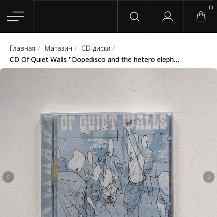
0
Главная
/
Магазин
/
CD-диски
/
Главная
Магазин
Группы
Релизы
Плейлисты
Конт
CD Of Quiet Walls "Dopedisco and the hetero elephant EP" (Shark Men Records / Village Kids Records)
Сотрудничество
Для покупателей
English