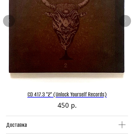
Панк-рок магазин
Винил
CD
CD 417.3 "2" (Unlock Yourself Records)
C
р.
450
Доставка
Аудиокассеты
Мерч