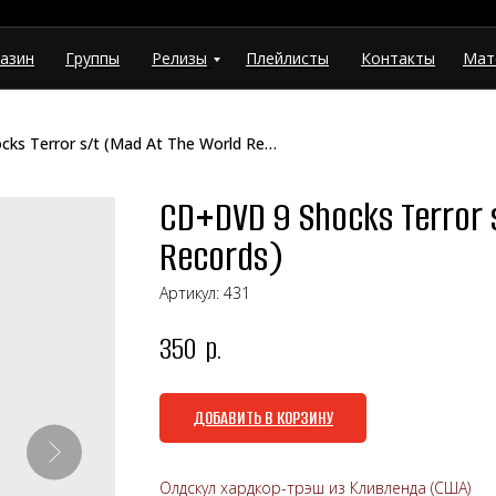
азин
Группы
Релизы
Плейлисты
Контакты
Мат
CD+DVD 9 Shocks Terror s/t (Mad At The World Records)
CD+DVD 9 Shocks Terror 
Records)
Артикул:
431
350
р.
ДОБАВИТЬ В КОРЗИНУ
Олдскул хардкор-трэш из Кливленда (США)