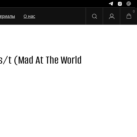
0
ериалы
О нас
s/t (Mad At The World