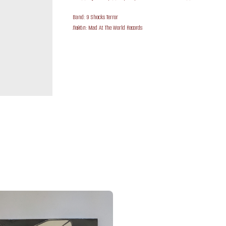
Band: 9 Shocks Terror
Лейбл: Mad At The World Records