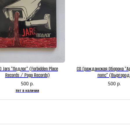
D Jars "Подлог" (Forbidden Place
CD Гражданская Оборона "
Records / Pogo Records)
попс" (Выргород
500
р.
500
р.
Нет в наличии