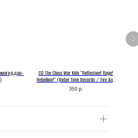
Армагеддон-
CD The Class War Kids "Reflection! Rage!
C
)
Rebellion!" (Rebel Time Records / Fire And
Flames Music)
350
р.