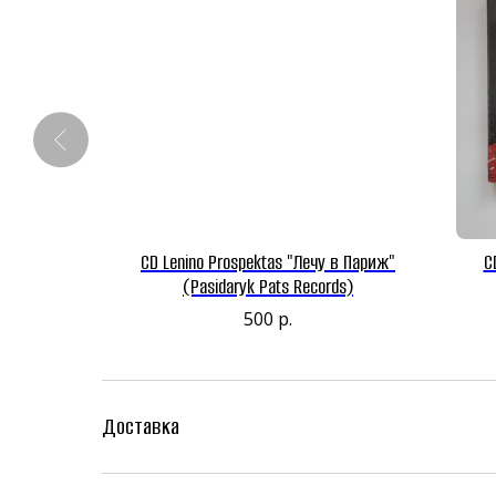
alud ,punk y
CD Lenino Prospektas "Лечу в Париж"
C
unk / B De
(Pasidaryk Pats Records)
La Revuelta
500
р.
 Aussi /
l)
Доставка