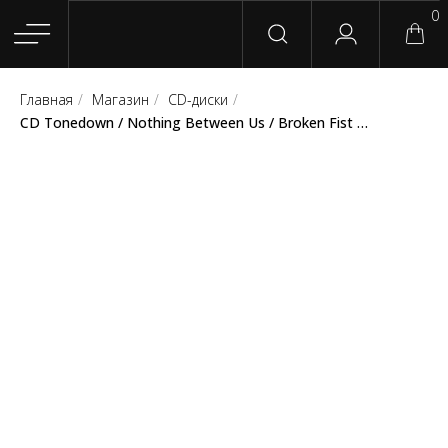
0
Главная
/
Магазин
/
CD-диски
/
Главная
Магазин
Группы
Релизы
Плейлисты
Конт
CD Tonedown / Nothing Between Us / Broken Fist "Berlin - Warsaw - Moscow" (District 763 Records)
Сотрудничество
Для покупателей
English