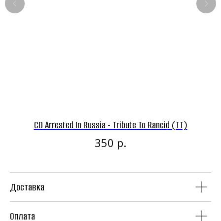
Панк-рок магазин
Винил
CD
CD Arrested In Russia - Tribute To Rancid (TT)
C
р.
350
Доставка
Аудиокассеты
Мерч
Оплата