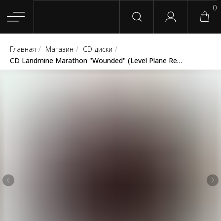
0
Главная
/
Магазин
/
CD-диски
/
Главная
Магазин
Группы
Релизы
Плейлисты
Конт
CD Landmine Marathon "Wounded" (Level Plane Records)
Сотрудничество
Для покупателей
English