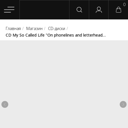
0
Главная
/
Магазин
/
CD-диски
/
Главная
Магазин
Группы
Релизы
Плейлисты
Конт
CD My So Called Life "On phonelines and letterheads" (Engineer Records)
Сотрудничество
Для покупателей
English