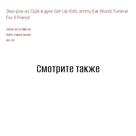
Эмо-рок из США в духе Get Up Kids, Jimmy Eat World, Funeral
For A Friend
Группа: My So Called Life
Лейбл: Engineer Records
Вес: 83 г
Смотрите также