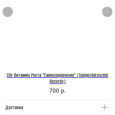
Панк-рок магазин
Винил
CD
CDr Витамин Роста "Самосохранение" (Sampizdatsozdat
Records)
р.
700
Доставка
Аудиокассеты
Мерч